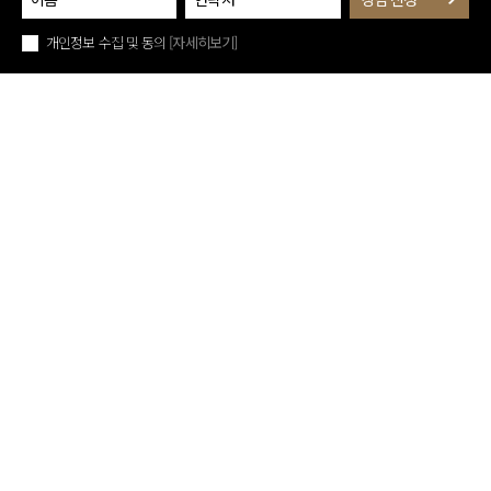
개인정보 수집 및 동의
[자세히보기]
퀵메뉴 닫기
아래로 스크롤
진료예약
치료후기
지점안내
카카오톡
유튜브