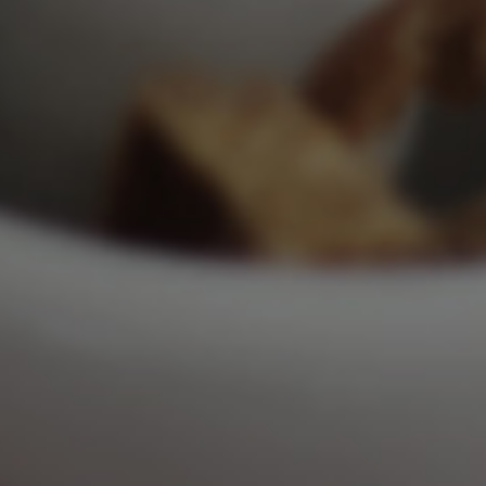
체질을 
최상급의
편강탕에
입에 쓰
편강환,
결과로도