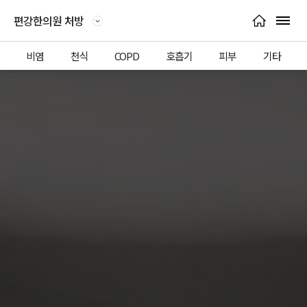
메인으로 이동
편강한의원 -
편강한의원 처방
서브페이지 목록 열기
전체 
비염
천식
COPD
호흡기
피부
기타