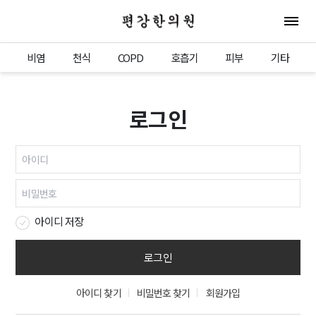
편강한의원
전체 
비염
천식
COPD
호흡기
피부
기타
로그인
아이디 저장
아이디 찾기
비밀번호 찾기
회원가입