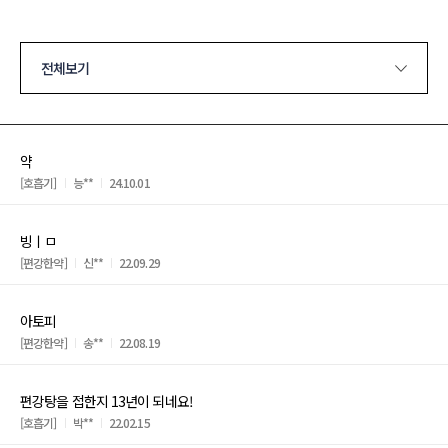
전체보기
약
[호흡기]
능**
24.10.01
빙ㅣㅁ
[편강한약]
신**
22.09.29
아토피
[편강한약]
송**
22.08.19
편강탕을 접한지 13년이 되네요!
[호흡기]
박**
22.02.15