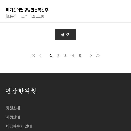
폐기종에편강탕한달복용후
[호흡기]
조**
21.12.30
글쓰기
1
2
3
4
5
병원소개
지점안내
비급여수가 안내