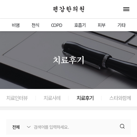
편강한의원
전체 
비염
천식
COPD
호흡기
피부
기타
치료후기
치료인터뷰
치료사례
치료후기
스타와함께