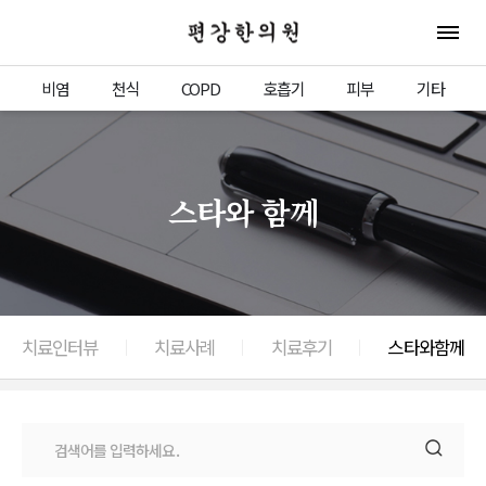
편강한의원
전체 
비염
천식
COPD
호흡기
피부
기타
스타와 함께
치료인터뷰
치료사례
치료후기
스타와함께