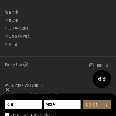
병원소개
지점안내
비급여수가 안내
개인정보처리방침
이용약관
인스타그램 바로
유튜브 바로
블로그 
Family Site
퀵메뉴 
편강한의원 사업자 정보
퀵메뉴 닫기
사업자 서호석 사업자등록번호 214-96-04326
Tel. 02.518.7777 Fax. 02.581.1570
주소 서울특별시 서초구 서운로 1길 21 (서초동, 편강한의원)
© 편강한의원 all rights reserved.
개인정보 수집 및 동의
[자세히보기]