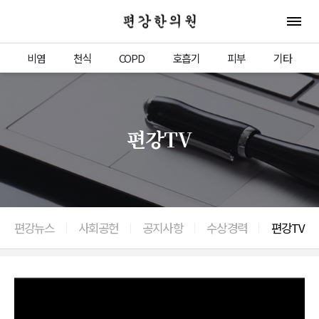
편강한의원
전체 
비염
천식
COPD
호흡기
피부
기타
편강TV
편강뉴스
사회공헌
공지사항
수상경력
편강TV