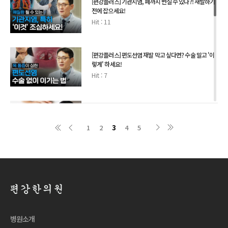
[편강플러스] 기관지염, 폐까지 번질 수 있다?! 재발하기
전에 잡으세요!
Hit : 11
[편강플러스] 편도선염 재발 막고 싶다면? 수술 말고 '이
렇게' 하세요!
Hit : 7
[편강플러스] 스테로이드 없이 아토피 피부염 이겨내는
방법!
1
2
3
4
5
Hit : 11
[편강플러스] 약 먹어도 낫지 않는 비염엔 '이렇게' 하세
요!
Hit : 16
[편강플러스] 냉방병 아닌 폐렴?! 여름엔 이 '증상' 조심하
병원소개
세요!