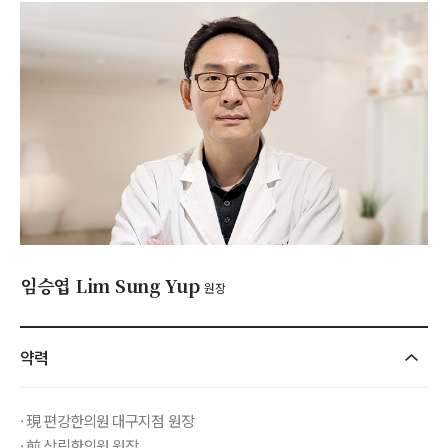
임승엽 Lim Sung Yup
원장
약력
· 現 편강한의원 대구지점 원장
· 前 상림한의원 원장