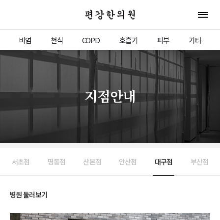
편강한의원
전체 
비염
천식
COPD
호흡기
피부
기타
지점안내
서초점
명동점
산본점
안산점
대구점
부산점
병원 둘러보기