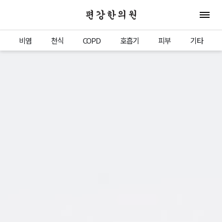
편강한의원
전체 
비염
천식
COPD
호흡기
피부
기타