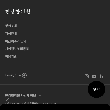
병원소개
지점안내
비급여수가 안내
개인정보처리방침
이용약관
인스타그램 바로가
유튜브 바로
블로그 
Family Site
퀵메뉴 
편강한의원 사업자 정보
퀵메뉴 닫기
사업자 서호석 사업자등록번호 214-96-04326
Tel. 02.518.7777 Fax. 02.581.1570